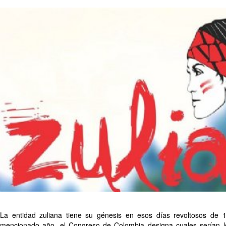
La entidad zuliana tiene su génesis en esos días revoltosos de 
mencionado año, el Congreso de Colombia designa cuales serían l