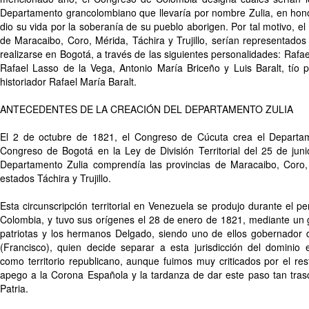
Departamento grancolombiano que llevaría por nombre Zulia, en hono
dio su vida por la soberanía de su pueblo aborigen. Por tal motivo, el
de Maracaibo, Coro, Mérida, Táchira y Trujillo, serían representado
realizarse en Bogotá, a través de las siguientes personalidades: Raf
Rafael Lasso de la Vega, Antonio María Briceño y Luis Baralt, tío p
historiador Rafael María Baralt.
ANTECEDENTES DE LA CREACIÓN DEL DEPARTAMENTO ZULIA
El 2 de octubre de 1821, el Congreso de Cúcuta crea el Departamen
Congreso de Bogotá en la Ley de División Territorial del 25 de juni
Departamento Zulia comprendía las provincias de Maracaibo, Coro, M
estados Táchira y Trujillo.
Esta circunscripción territorial en Venezuela se produjo durante el p
Colombia, y tuvo sus orígenes el 28 de enero de 1821, mediante un g
patriotas y los hermanos Delgado, siendo uno de ellos gobernador 
(Francisco), quien decide separar a esta jurisdicción del dominio 
como territorio republicano, aunque fuimos muy criticados por el re
apego a la Corona Española y la tardanza de dar este paso tan trasc
Patria.