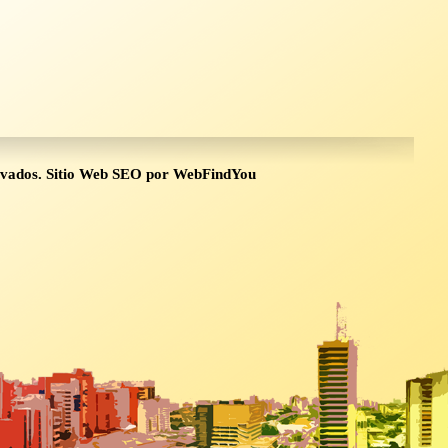
rvados.
Sitio Web SEO
por
WebFindYou