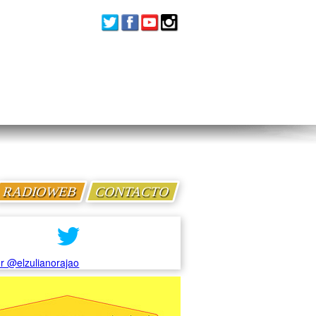
RADIOWEB
CONTACTO
r @elzulianorajao