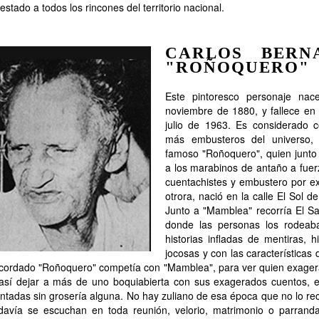
estado a todos los rincones del territorio nacional.
CARLOS BERN
"ROÑOQUERO"
Este pintoresco personaje na
noviembre de 1880, y fallece en
julio de 1963. Es considerado
más embusteros del universo,
famoso "Roñoquero", quien junto
a los marabinos de antaño a fuer
cuentachistes y embustero por e
otrora, nació en la calle El Sol d
Junto a "Mamblea" recorría El Sa
donde las personas los rodeaba
historias infladas de mentiras, h
jocosas y con las características 
cordado "Roñoquero" competía con "Mamblea", para ver quien exager
así dejar a más de uno boquiabierta con sus exagerados cuentos, es
ntadas sin grosería alguna. No hay zuliano de esa época que no lo re
davía se escuchan en toda reunión, velorio, matrimonio o parrand