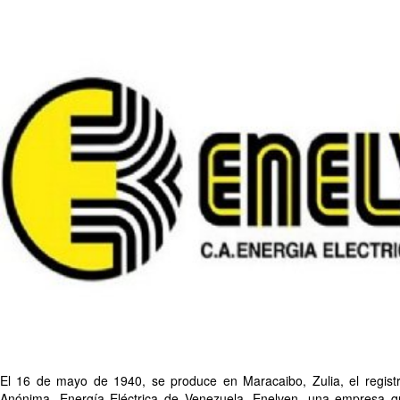
El 16 de mayo de 1940, se produce en Maracaibo, Zulia, el regist
Anónima, Energía Eléctrica de Venezuela, Enelven, una empresa 