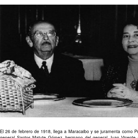
El 26 de febrero de 1918, llega a Maracaibo y se juramenta como Pre
general Santos Matute Gómez, hermano del general Juan Vicente G