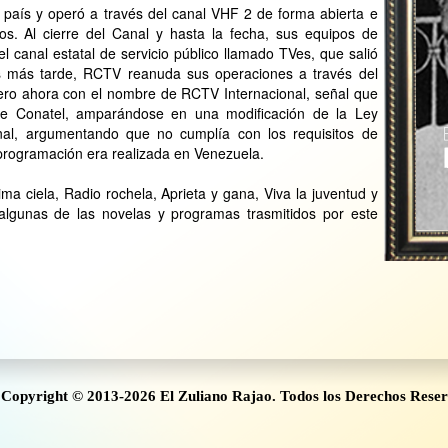
 país y operó a través del canal VHF 2 de forma abierta e
ños. Al cierre del Canal y hasta la fecha, sus equipos de
l canal estatal de servicio público llamado TVes, que salió
s más tarde, RCTV reanuda sus operaciones a través del
 pero ahora con el nombre de RCTV Internacional, señal que
 de Conatel, amparándose en una modificación de la Ley
al, argumentando que no cumplía con los requisitos de
 programación era realizada en Venezuela.
rima ciela, Radio rochela, Aprieta y gana, Viva la juventud y
 algunas de las novelas y programas trasmitidos por este
Copyright © 2013-2026 El Zuliano Rajao. Todos los Derechos Rese