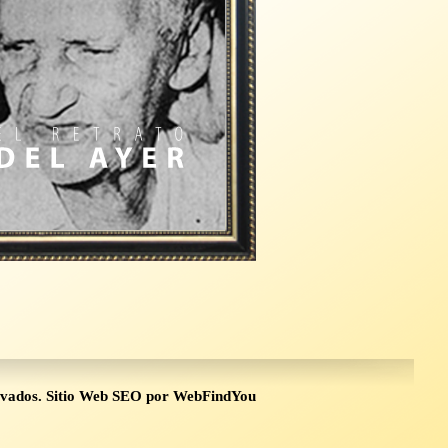
rvados.
Sitio Web SEO
por
WebFindYou