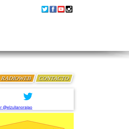
RADIOWEB
CONTACTO
r @elzulianorajao