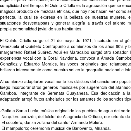
complicidad del tiempo. El Quinto Criollo es la agrupación que se enca
mágicos producto de mezclas étnicas, que hoy nos hacen ver como s
perfecta, la cual se expresa en la belleza de nuestras mujeres, 
situaciones desventajosas y generar alegría a través del talento 
propia personalidad jovial de sus habitantes.
El Quinto Criollo surge el 21 de mayo de 1971, inspirado en el g
Venezuela el Quinteto Contrapunto a comienzos de los años 60's y b
margariteño Rafael Suárez. Aquí en Maracaibo surgió otro soñador, 
experiencia vocal con la Coral Navideña, convoca a Amada Campbell,
González y Eduardo Morales, las voces originales que relampag
brillaron intensamente como nuestro sol en la geografía nacional e int
Al comienzo adaptaron vocalmente los clásicos del cancionero popula
luego incorporar otros géneros musicales por sugerencia del afanado c
Gamboa, integrante de Serenata Guayanesa. Esa dedicación a la i
adaptación arrojó frutos anhelados por los amantes de los sonidos típic
-Gaita a Santa Lucía; música original de los pueblos de agua del norte 
-No quiero corazón; del folclor de Altagracia de Orituco, nor-oriente de
-El cocotero, danza zuliana del cantor Armando Molero.
-El mampulorio; ceremonia musical de Barlovento, Miranda.