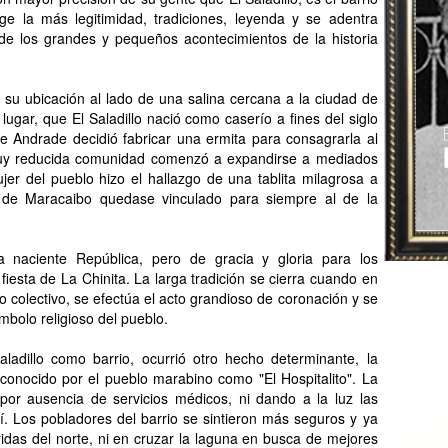
coge la más legitimidad, tradiciones, leyenda y se adentra
e los grandes y pequeños acontecimientos de la historia
r su ubicación al lado de una salina cercana a la ciudad de
ugar, que El Saladillo nació como caserío a fines del siglo
e Andrade decidió fabricar una ermita para consagrarla al
muy reducida comunidad comenzó a expandirse a mediados
jer del pueblo hizo el hallazgo de una tablita milagrosa a
e de Maracaibo quedase vinculado para siempre al de la
 naciente República, pero de gracia y gloria para los
iesta de La Chinita. La larga tradición se cierra cuando en
o colectivo, se efectúa el acto grandioso de coronación y se
mbolo religioso del pueblo.
aladillo como barrio, ocurrió otro hecho determinante, la
 conocido por el pueblo marabino como "El Hospitalito". La
or ausencia de servicios médicos, ni dando a la luz las
í. Los pobladores del barrio se sintieron más seguros y ya
idas del norte, ni en cruzar la laguna en busca de mejores