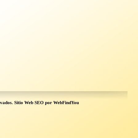
rvados.
Sitio Web SEO
por
WebFindYou