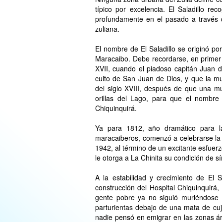
típico por excelencia. El Saladillo re
profundamente en el pasado a través d
zuliana.
El nombre de El Saladillo se originó po
Maracaibo. Debe recordarse, en primer l
XVII, cuando el piadoso capitán Juan d
culto de San Juan de Dios, y que la 
del siglo XVIII, después de que una mu
orillas del Lago, para que el nombr
Chiquinquirá.
Ya para 1812, año dramático para la
maracaiberos, comenzó a celebrarse la f
1942, al término de un excitante esfuerz
le otorga a La Chinita su condición de sí
A la estabilidad y crecimiento de El S
construcción del Hospital Chiquinquirá,
gente pobre ya no siguió muriéndose p
parturientas debajo de una mata de cuj
nadie pensó en emigrar en las zonas ár