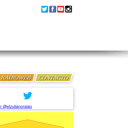
RADIOWEB
CONTACTO
r @elzulianorajao