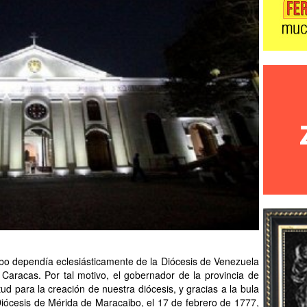
aibo dependía eclesiásticamente de la Diócesis de Venezuela
Caracas. Por tal motivo, el gobernador de la provincia de
tud para la creación de nuestra diócesis, y gracias a la bula
 Diócesis de Mérida de Maracaibo, el 17 de febrero de 1777,