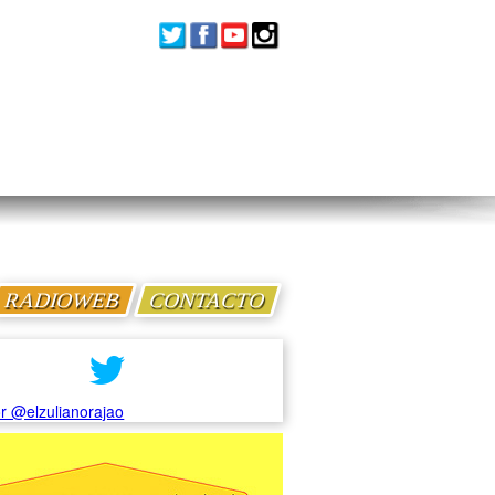
RADIOWEB
CONTACTO
r @elzulianorajao