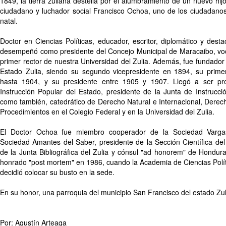
1849, la tierra zuliana destella por el alumbramiento de un nuevo hi
ciudadano y luchador social Francisco Ochoa, uno de los ciudadanos
natal.
Doctor en Ciencias Políticas, educador, escritor, diplomático y des
desempeñó como presidente del Concejo Municipal de Maracaibo, voca
primer rector de nuestra Universidad del Zulia. Además, fue fundado
Estado Zulia, siendo su segundo vicepresidente en 1894, su prime
hasta 1904, y su presidente entre 1905 y 1907. Llegó a ser pre
Instrucción Popular del Estado, presidente de la Junta de Instrucci
como también, catedrático de Derecho Natural e Internacional, Derec
Procedimientos en el Colegio Federal y en la Universidad del Zulia.
El Doctor Ochoa fue miembro cooperador de la Sociedad Vargas
Sociedad Amantes del Saber, presidente de la Sección Científica del
de la Junta Bibliográfica del Zulia y cónsul "ad honorem" de Hondur
honrado "post mortem" en 1986, cuando la Academia de Ciencias Polít
decidió colocar su busto en la sede.
En su honor, una parroquia del municipio San Francisco del estado Zul
Por: Agustín Arteaga