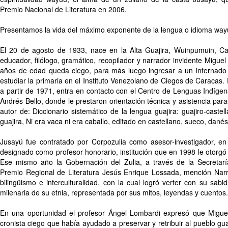
Premio Nacional de Literatura en 2006.
Presentamos la vida del máximo exponente de la lengua o idioma way
El 20 de agosto de 1933, nace en la Alta Guajira, Wuinpumuin, Castil
educador, filólogo, gramático, recopilador y narrador invidente Miguel
años de edad queda ciego, para más luego ingresar a un internado
estudiar la primaria en el Instituto Venezolano de Ciegos de Caracas.
a partir de 1971, entra en contacto con el Centro de Lenguas Indígen
Andrés Bello, donde le prestaron orientación técnica y asistencia para
autor de: Diccionario sistemático de la lengua guajira: guajiro-castel
guajira, Ni era vaca ni era caballo, editado en castellano, sueco, danés
Jusayú fue contratado por Corpozulia como asesor-investigador, en 
designado como profesor honorario, institución que en 1998 le otorg
Ese mismo año la Gobernación del Zulia, a través de la Secretaría
Premio Regional de Literatura Jesús Enrique Lossada, mención Narr
bilingüismo e interculturalidad, con la cual logró verter con su sabid
milenaria de su etnia, representada por sus mitos, leyendas y cuentos.
En una oportunidad el profesor Ángel Lombardi expresó que Miguel
cronista ciego que había ayudado a preservar y retribuir al pueblo guaj