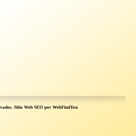
rvados.
Sitio Web SEO
por
WebFindYou