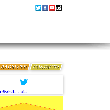
RADIOWEB
CONTACTO
r @elzulianorajao