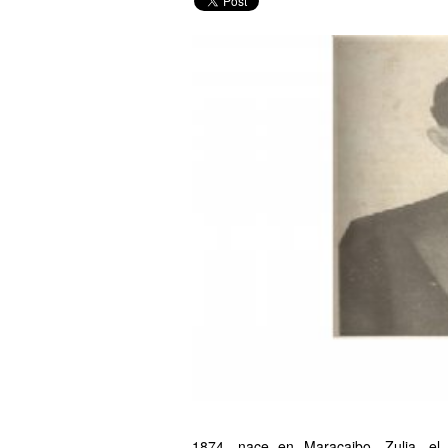
1874, nace en Maracaibo, Zulia, el di