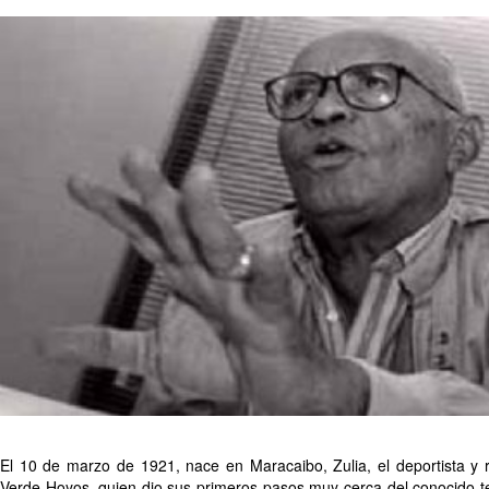
El 10 de marzo de 1921, nace en Maracaibo, Zulia, el deportista y 
Verde Hoyos, quien dio sus primeros pasos muy cerca del conocido te