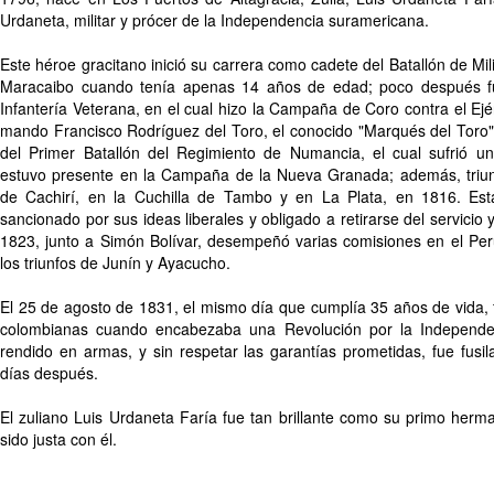
Urdaneta, militar y prócer de la Independencia suramericana.
Este héroe gracitano inició su carrera como cadete del Batallón de Mi
Maracaibo cuando tenía apenas 14 años de edad; poco después fu
Infantería Veterana, en el cual hizo la Campaña de Coro contra el Ejér
mando Francisco Rodríguez del Toro, el conocido "Marqués del Toro"
del Primer Batallón del Regimiento de Numancia, el cual sufrió un
estuvo presente en la Campaña de la Nueva Granada; además, triu
de Cachirí, en la Cuchilla de Tambo y en La Plata, en 1816. Es
sancionado por sus ideas liberales y obligado a retirarse del servicio
1823, junto a Simón Bolívar, desempeñó varias comisiones en el Perú
los triunfos de Junín y Ayacucho.
El 25 de agosto de 1831, el mismo día que cumplía 35 años de vida, 
colombianas cuando encabezaba una Revolución por la Independ
rendido en armas, y sin respetar las garantías prometidas, fue fusil
días después.
El zuliano Luis Urdaneta Faría fue tan brillante como su primo herm
sido justa con él.