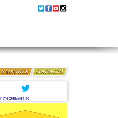
RADIOWEB
CONTACTO
r @elzulianorajao