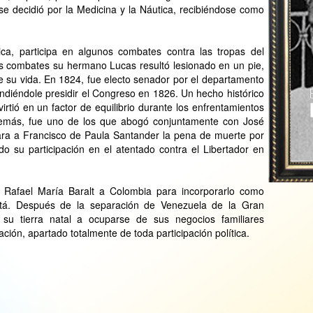
se decidió por la Medicina y la Náutica, recibiéndose como
ica, participa en algunos combates contra las tropas del
s combates su hermano Lucas resultó lesionado en un pie,
e su vida. En 1824, fue electo senador por el departamento
ndiéndole presidir el Congreso en 1826. Un hecho histórico
irtió en un factor de equilibrio durante los enfrentamientos
Además, fue uno de los que abogó conjuntamente con José
ra a Francisco de Paula Santander la pena de muerte por
do su participación en el atentado contra el Libertador en
o Rafael María Baralt a Colombia para incorporarlo como
otá. Después de la separación de Venezuela de la Gran
 su tierra natal a ocuparse de sus negocios familiares
ción, apartado totalmente de toda participación política.