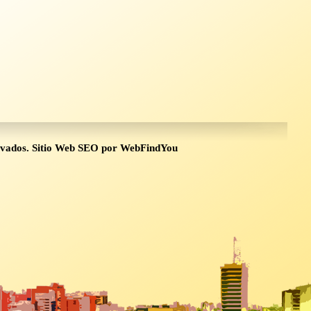
rvados.
Sitio Web SEO
por
WebFindYou