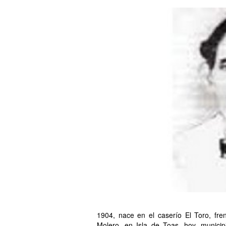
1904, nace en el caserío El Toro, fre
Molero, en Isla de Toas, hoy, municipi