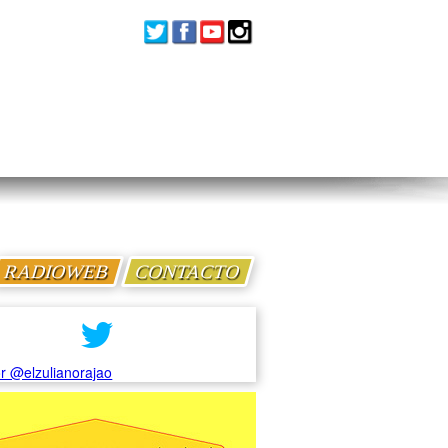
RADIOWEB
CONTACTO
r @elzulianorajao