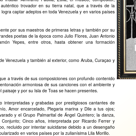
auténtico trovador en su tierra natal, que a través de la
, logra captar adeptos en toda Venezuela y en varios países
ente por sus maestros de primeras letras y también por su
grandes poetas de la época como Julio Flores, Juan Antonio
món Yepes, entre otros, hasta obtener una formación
 de Venezuela y también al exterior, como Aruba, Curaçao y
, que a través de sus composiciones con profundo contenido
a entonación armoniosa de sus canciones con el ambiente y
l paisaje y por su Isla de Toas se hacen presentes.
 interpretadas y grabadas por prestigiosos cantantes de
mío, Amor encarcelado, Plegaria marina y Dile a tus ojos;
varado y el Grupo Palmarital de Ángel Quintero; la danza,
Conjunto; Cinco años, interpretada por Ricardo Ferrer y
bo, recluido por intentar suicidarse debido a un desengaño
arizado en varios países por la zulianísima Lila Morillo.