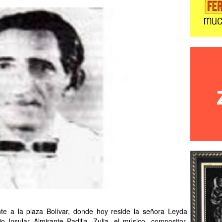
nte a la plaza Bolívar, donde hoy reside la señora Leyda
o Insular Almirante Padilla, Zulia, el músico, compositor,