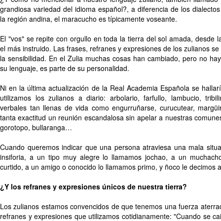
grandiosa variedad del idioma español?, a diferencia de los dialectos
la región andina, el maracucho es típicamente voseante.
El "vos" se repite con orgullo en toda la tierra del sol amada, desde
el más instruido. Las frases, refranes y expresiones de los zulianos s
la sensibilidad. En el Zulia muchas cosas han cambiado, pero no ha
su lenguaje, es parte de su personalidad.
Ni en la última actualización de la Real Academia Española se hallar
utilizamos los zulianos a diario: arbolario, farfullo, lambucio, tribi
verbales tan llenas de vida como engurruñarse, curucutear, margüir
tanta exactitud un reunión escandalosa sin apelar a nuestras comunes
gorotopo, bullaranga…
Cuando queremos indicar que una persona atraviesa una mala situa
insiforia, a un tipo muy alegre lo llamamos jochao, a un muchach
curtido, a un amigo o conocido lo llamamos primo, y ñoco le decimos
¿Y los refranes y expresiones únicos de nuestra tierra?
Los zulianos estamos convencidos de que tenemos una fuerza aterrador
refranes y expresiones que utilizamos cotidianamente: "Cuando se ca