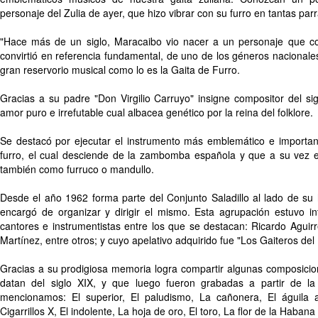
personaje del Zulia de ayer, que hizo vibrar con su furro en tantas pa
"Hace más de un siglo, Maracaibo vio nacer a un personaje que co
convirtió en referencia fundamental, de uno de los géneros nacional
gran reservorio musical como lo es la Gaita de Furro.
Gracias a su padre "Don Virgilio Carruyo" insigne compositor del si
amor puro e irrefutable cual albacea genético por la reina del folklore.
Se destacó por ejecutar el instrumento más emblemático e importan
furro, el cual desciende de la zambomba española y que a su vez e
también como furruco o mandullo.
Desde el año 1962 forma parte del Conjunto Saladillo al lado de su 
encargó de organizar y dirigir el mismo. Esta agrupación estuvo i
cantores e instrumentistas entre los que se destacan: Ricardo Aguirr
Martínez, entre otros; y cuyo apelativo adquirido fue "Los Gaiteros del
Gracias a su prodigiosa memoria logra compartir algunas composicio
datan del siglo XIX, y que luego fueron grabadas a partir de la
mencionamos: El superior, El paludismo, La cañonera, El águila am
Cigarrillos X, El indolente, La hoja de oro, El toro, La flor de la Haba