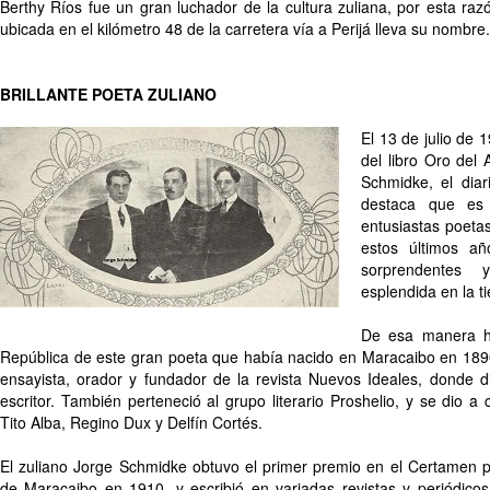
Berthy Ríos fue un gran luchador de la cultura zuliana, por esta ra
ubicada en el kilómetro 48 de la carretera vía a Perijá lleva su nombre.
BRILLANTE POETA ZULIANO
El 13 de julio de 1
del libro Oro del
Schmidke, el diar
destaca que es 
entusiastas poetas
estos últimos a
sorprendentes 
esplendida en la ti
De esa manera ha
República de este gran poeta que había nacido en Maracaibo en 1890
ensayista, orador y fundador de la revista Nuevos Ideales, donde 
escritor. También perteneció al grupo literario Proshelio, y se dio 
Tito Alba, Regino Dux y Delfín Cortés.
El zuliano Jorge Schmidke obtuvo el primer premio en el Certamen p
de Maracaibo en 1910, y escribió en variadas revistas y periódicos 