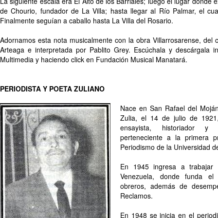
La siguiente escala era El Alto de los Barriales; luego el lugar donde e
de Chourio, fundador de La Villa; hasta llegar al Río Palmar, el cu
Finalmente seguían a caballo hasta La Villa del Rosario.
Adornamos esta nota musicalmente con la obra Villarrosarense, del c
Arteaga e interpretada por Pablito Grey. Escúchala y descárgala i
Multimedia y haciendo click en Fundación Musical Manatará.
PERIODISTA Y POETA ZULIANO
Nace en San Rafael del Moján
Zulia, el 14 de julio de 1921,
ensayista, historiador y 
perteneciente a la primera 
Periodismo de la Universidad de
En 1945 ingresa a trabajar 
Venezuela, donde funda el
obreros, además de desempe
Reclamos.
En 1948 se inicia en el perio