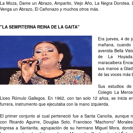
La Moza, Dame un Abrazo, Amparito, Viejo Año, La Negra Dorotea, 
Venga un Abrazo, El Cañonazo y muchos otros más.
"LA SEMPITERNA REINA DE LA GAITA"
Era jueves, 4 de j
mañana, cuando 
avenida Bella Vist
de La Hoyada
maracaibera Encar
sus manos a Glad
de las voces más be
Sus estudios de 
Colegio La Merce
Liceo Rómulo Gallegos. En 1962, con tan solo 12 años, se inicia e
furrera, instrumento que ejecutaba con la mano izquierda.
El primer conjunto al cual perteneció fue a Santa Canoíta, aunque n
con Ricardo Aguirre, Douglas Soto, Francisco "Machorro" Morales
ingresa a Santanita, agrupación de su hermano Miguel Mora, dond