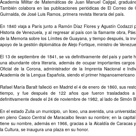
Academia Militar de Matemáticas de Juan Manuel Cajigal, graduán
También colabora en las publicaciones periódicas de El Correo de 
Guirnalda, de José Luis Ramos, primera revista literaria del país.
En 1840 viaja a París junto a Ramón Díaz Flores y Agustín Codazzi 
Historia de Venezuela, y al regresar al país con la flamante obra, Pá
de la Memoria sobre los Límites de Guayana, y tiempo después, la in
apoyo de la gestión diplomática de Alejo Fortique, ministro de Venezu
El 13 de septiembre de 1841, se va definitivamente del país y parte
una abundante obra literaria, además de ocupar importantes cargos
Oficial de la Corona, administrador de la Imprenta Nacional e Ind
Academia de la Lengua Española, siendo el primer hispanoamericano e
Rafael María Baralt falleció en Madrid el 4 de enero de 1860, sus re
tiempo, y fue después de 122 años que fueron trasladados a 
definitivamente desde el 24 de noviembre de 1982, al lado de Simón Bo
En el estado Zulia un municipio, un liceo, una avenida, una universid
en pleno Casco Central de Maracaibo llevan su nombre; en la capital
tiene su nombre, además en 1966, gracias a la Alcaldía de Caracas y
la Cultura, se inaugura una plaza en su honor.