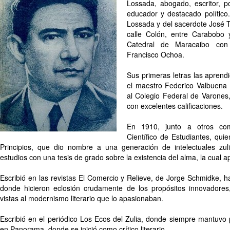
Lossada, abogado, escritor, po
educador y destacado político.
Lossada y del sacerdote José 
calle Colón, entre Carabobo y
Catedral de Maracaibo con
Francisco Ochoa.
Sus primeras letras las aprend
el maestro Federico Valbuena 
al Colegio Federal de Varones,
con excelentes calificaciones.
En 1910, junto a otros co
Científico de Estudiantes, quie
Principios, que dio nombre a una generación de intelectuales zu
estudios con una tesis de grado sobre la existencia del alma, la cual 
Escribió en las revistas El Comercio y Relieve, de Jorge Schmidke, has
donde hicieron eclosión crudamente de los propósitos innovadores
vistas al modernismo literario que lo apasionaban.
Escribió en el periódico Los Ecos del Zulia, donde siempre mantuvo 
en Panorama, donde se inició como crítico literario.