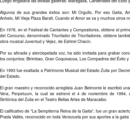
Luego engalana las divisas gaiteras: Maragaita, Cardenales del Éxito 
Algunos de sus grandes éxitos son: Mi Orgullo, Por eso Gaita, Am
Anhelo, Mi Vieja Plaza Baralt, Cuando el Amor se va y muchos otros m
En 1978, en el Festival de Cantantes y Compositores, obtiene el prime
del Concurso, denominado Triunfador de Triunfadores, obtiene también
obra musical Juventud y Vejez, de Eshirel Chacín.
Por su afinada y aterciopelada voz, ha sido invitada para grabar cor
los conjuntos: Birimbao, Gran Coquivacoa, Los Compadres del Éxito y 
En 1993 fue exaltada a Patrimonio Musical del Estado Zulia por Decr
del Estado.
El gran maestro y reconocido arreglista Juan Belmonte le escribió una 
Vera, Perpetuum, la cual se estrenó el 4 de noviembre de 1994,
Sinfónica del Zulia en el Teatro Bellas Artes de Maracaibo.
El calificativo de "La Sempiterna Reina de la Gaita", fue un gran aciert
Prada Vallés, reconocido en toda Venezuela por sus aportes a la gaita y