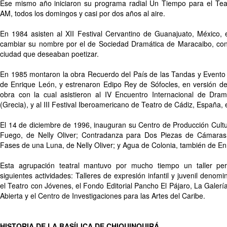
Ese mismo año iniciaron su programa radial Un Tiempo para el Teat
AM, todos los domingos y casi por dos años al aire.
En 1984 asisten al XII Festival Cervantino de Guanajuato, México, 
cambiar su nombre por el de Sociedad Dramática de Maracaibo, con el
ciudad que deseaban poetizar.
En 1985 montaron la obra Recuerdo del País de las Tandas y Evento
de Enrique León, y estrenaron Edipo Rey de Sófocles, en versión de
obra con la cual asistieron al IV Encuentro Internacional de Dra
(Grecia), y al III Festival Iberoamericano de Teatro de Cádiz, España,
El 14 de diciembre de 1996, inauguran su Centro de Producción Cult
Fuego, de Nelly Oliver; Contradanza para Dos Piezas de Cámaras
Fases de una Luna, de Nelly Oliver; y Agua de Colonia, también de En
Esta agrupación teatral mantuvo por mucho tiempo un taller pe
siguientes actividades: Talleres de expresión infantil y juvenil deno
el Teatro con Jóvenes, el Fondo Editorial Pancho El Pájaro, La Galerí
Abierta y el Centro de Investigaciones para las Artes del Caribe.
HISTORIA DE LA BASÍLICA DE CHIQUINQUIRÁ