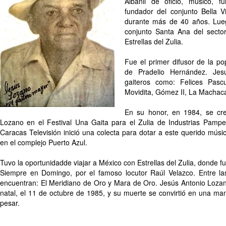
Albañil de oficio, músico, fu
fundador del conjunto Bella Vi
durante más de 40 años. Lueg
conjunto Santa Ana del secto
Estrellas del Zulia.
Fue el primer difusor de la p
de Pradelio Hernández. Je
gaiteros como: Felices Pasc
Movidita, Gómez II, La Machaca
En su honor, en 1984, se cre
Lozano en el Festival Una Gaita para el Zulia de Industrias Pamp
Caracas Televisión inició una colecta para dotar a este querido mús
en el complejo Puerto Azul.
Tuvo la oportunidadde viajar a México con Estrellas del Zulia, donde 
Siempre en Domingo, por el famoso locutor Raúl Velazco. Entre las
encuentran: El Meridiano de Oro y Mara de Oro. Jesús Antonio Lozano
natal, el 11 de octubre de 1985, y su muerte se convirtió en una ma
pesar.