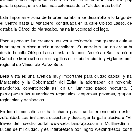
para la época, una de las más extensas de la "Ciudad más bella".
Esta importante zona de la urbe marabina se desarrolló a lo largo de
el Centro hasta El Matadero, continuaba en la calle Obispo Lasso, 
estaba la Cárcel de Maracaibo, hasta la vecindad del lago.
Poco a poco se fue creando una zona residencial con grandes quint
la emergente clase media maracaibera. Su carretera fue de arena h
desde la calle Obispo Lasso hasta el famoso American Bar, trabajo r
Cárcel de Maracaibo con sus grillos en el pie izquierdo y vigilados por
regional de Vincencio Pérez Soto.
Bella Vista es una avenida muy importante para ciudad capital, y ha
Maracaibo y la Gobernación del Zulia, la adornaban en noviemb
navideños, convirtiéndola así en un luminoso paseo nocturno. 
participaban las autoridades regionales, empresas privadas, grupos b
regionales y nacionales.
En los últimos años se ha luchado para mantener encendido este 
zulianidad. Los invitamos escuchar y descargar la gaita alusiva a "El
través del nuestro portal wwww.elzulianorajao.com + Multimedia + 
Luces de mi ciudad, y es interpretada por Ingrid Alexandrescu, cont