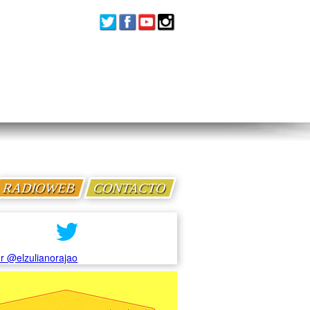
RADIOWEB
CONTACTO
r @elzulianorajao