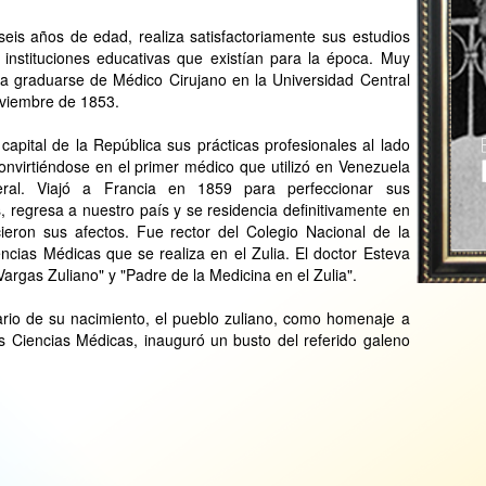
eis años de edad, realiza satisfactoriamente sus estudios
 instituciones educativas que existían para la época. Muy
ra graduarse de Médico Cirujano en la Universidad Central
oviembre de 1853.
apital de la República sus prácticas profesionales al lado
onvirtiéndose en el primer médico que utilizó en Venezuela
eral. Viajó a Francia en 1859 para perfeccionar sus
 regresa a nuestro país y se residencia definitivamente en
cieron sus afectos. Fue rector del Colegio Nacional de la
encias Médicas que se realiza en el Zulia. El doctor Esteva
argas Zuliano" y "Padre de la Medicina en el Zulia".
ario de su nacimiento, el pueblo zuliano, como homenaje a
as Ciencias Médicas, inauguró un busto del referido galeno