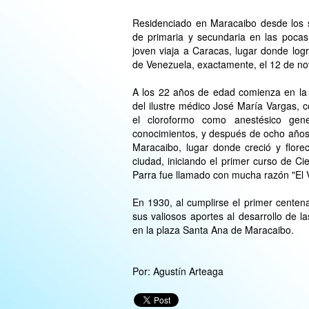
Residenciado en Maracaibo desde los s
de primaria y secundaria en las pocas
joven viaja a Caracas, lugar donde log
de Venezuela, exactamente, el 12 de n
A los 22 años de edad comienza en la c
del ilustre médico José María Vargas, c
el cloroformo como anestésico gen
conocimientos, y después de ocho años,
Maracaibo, lugar donde creció y flore
ciudad, iniciando el primer curso de Ci
Parra fue llamado con mucha razón "El V
En 1930, al cumplirse el primer centen
sus valiosos aportes al desarrollo de l
en la plaza Santa Ana de Maracaibo.
Por: Agustín Arteaga