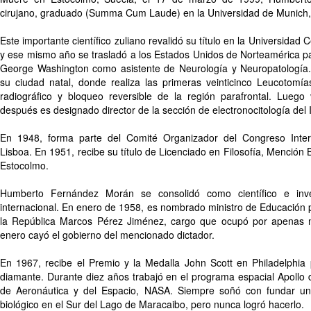
cirujano, graduado (Summa Cum Laude) en la Universidad de Munich,
Este importante científico zuliano revalidó su título en la Universidad
y ese mismo año se trasladó a los Estados Unidos de Norteamérica pa
George Washington como asistente de Neurología y Neuropatología
su ciudad natal, donde realiza las primeras veinticinco Leucotomías
radiográfico y bloqueo reversible de la región parafrontal. Luego
después es designado director de la sección de electronocitología del I
En 1948, forma parte del Comité Organizador del Congreso Inter
Lisboa. En 1951, recibe su título de Licenciado en Filosofía, Mención B
Estocolmo.
Humberto Fernández Morán se consolidó como científico e inve
internacional. En enero de 1958, es nombrado ministro de Educación 
la República Marcos Pérez Jiménez, cargo que ocupó por apenas 
enero cayó el gobierno del mencionado dictador.
En 1967, recibe el Premio y la Medalla John Scott en Philadelphia p
diamante. Durante diez años trabajó en el programa espacial Apollo 
de Aeronáutica y del Espacio, NASA. Siempre soñó con fundar un
biológico en el Sur del Lago de Maracaibo, pero nunca logró hacerlo.