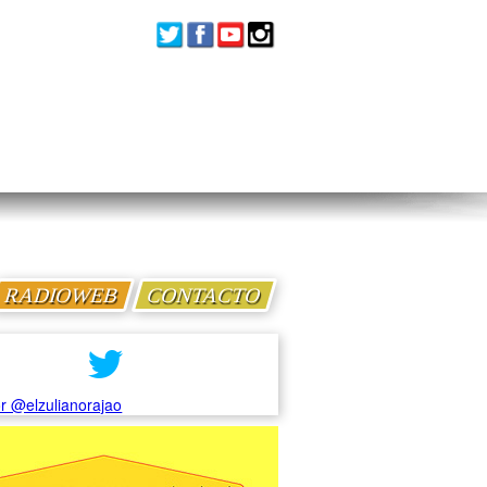
RADIOWEB
CONTACTO
r @elzulianorajao