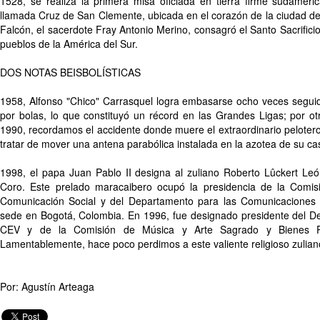
1528, se realiza la primera misa oficiada en tierra firme sudameric
llamada Cruz de San Clemente, ubicada en el corazón de la ciudad de 
Falcón, el sacerdote Fray Antonio Merino, consagró el Santo Sacrificio
pueblos de la América del Sur.
DOS NOTAS BEISBOLÍSTICAS
1958, Alfonso "Chico" Carrasquel logra embasarse ocho veces seguid
por bolas, lo que constituyó un récord en las Grandes Ligas; por ot
1990, recordamos el accidente donde muere el extraordinario pelotero
tratar de mover una antena parabólica instalada en la azotea de su ca
1998, el papa Juan Pablo II designa al zuliano Roberto Lûckert Le
Coro. Este prelado maracaibero ocupó la presidencia de la Comi
Comunicación Social y del Departamento para las Comunicaciones
sede en Bogotá, Colombia. En 1996, fue designado presidente del De
CEV y de la Comisión de Música y Arte Sagrado y Bienes Pa
Lamentablemente, hace poco perdimos a este valiente religioso zulian
Por: Agustín Arteaga