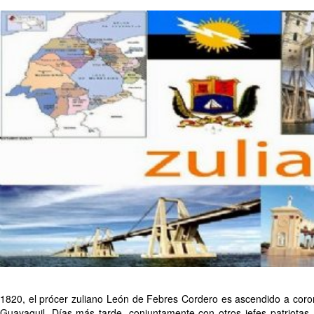
1820, el prócer zuliano León de Febres Cordero es ascendido a cor
Guayaquil. Días más tarde, conjuntamente con otros jefes patriotas