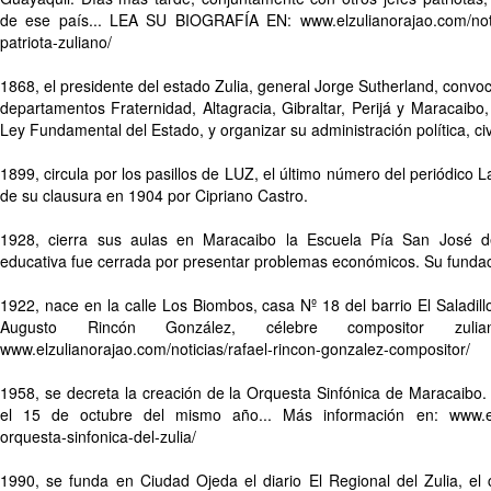
de ese país... LEA SU BIOGRAFÍA EN: www.elzulianorajao.com/notic
patriota-zuliano/
1868, el presidente del estado Zulia, general Jorge Sutherland, convoc
departamentos Fraternidad, Altagracia, Gibraltar, Perijá y Maracaibo,
Ley Fundamental del Estado, y organizar su administración política, civi
1899, circula por los pasillos de LUZ, el último número del periódico L
de su clausura en 1904 por Cipriano Castro.
1928, cierra sus aulas en Maracaibo la Escuela Pía San José de
educativa fue cerrada por presentar problemas económicos. Su fundac
1922, nace en la calle Los Biombos, casa Nº 18 del barrio El Saladill
Augusto Rincón González, célebre compositor zu
www.elzulianorajao.com/noticias/rafael-rincon-gonzalez-compositor/
1958, se decreta la creación de la Orquesta Sinfónica de Maracaibo.
el 15 de octubre del mismo año... Más información en: www.elzu
orquesta-sinfonica-del-zulia/
1990, se funda en Ciudad Ojeda el diario El Regional del Zulia, el 