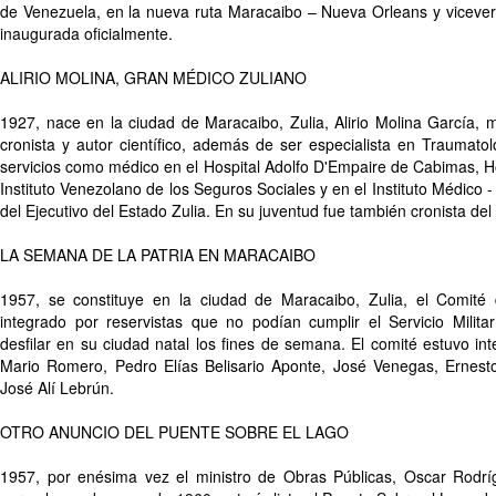
de Venezuela, en la nueva ruta Maracaibo – Nueva Orleans y vicevers
inaugurada oficialmente.
ALIRIO MOLINA, GRAN MÉDICO ZULIANO
1927, nace en la ciudad de Maracaibo, Zulia, Alirio Molina García, mé
cronista y autor científico, además de ser especialista en Traumato
servicios como médico en el Hospital Adolfo D'Empaire de Cabimas, H
Instituto Venezolano de los Seguros Sociales y en el Instituto Médico 
del Ejecutivo del Estado Zulia. En su juventud fue también cronista de
LA SEMANA DE LA PATRIA EN MARACAIBO
1957, se constituye en la ciudad de Maracaibo, Zulia, el Comité
integrado por reservistas que no podían cumplir el Servicio Militar
desfilar en su ciudad natal los fines de semana. El comité estuvo in
Mario Romero, Pedro Elías Belisario Aponte, José Venegas, Ernesto
José Alí Lebrún.
OTRO ANUNCIO DEL PUENTE SOBRE EL LAGO
1957, por enésima vez el ministro de Obras Públicas, Oscar Rodrí