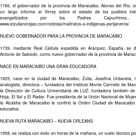
1766, el gobernador de la provincia de Maracaibo, Alonso del Río, c
un largo informe al Virrey sobre el estado de los pueblos in
evangelizados por los Padres Capuchino
www.elzulianorajao.com/noticias/maltratos-a-indigenas-perijaneros/
NUEVO GOBERNADOR PARA LA PROVINCIA DE MARACAIBO
1739, mediante Real Cédula expedida en Aranjuez, España, se de
Antonio de Salcedo, como nuevo gobernador de la provincia de Marac
NACE EN MARACAIBO UNA GRAN EDUCADORA
1925, nace en la ciudad de Maracaibo, Zulia, Josefina Urdaneta, nar
analogista, directora – fundadora del Instituto Monte Carmelo de Mar
la Dirección de Cultura Universitaria de LUZ; fundadora también de 
Hoja, El Sol y El Radar. Fue presidenta de la Unión Nacional de Mujer
la Alcaldía de Maracaibo le confirió la Orden Ciudad de Maracaibo 
educativa.
NUEVA RUTA MARACAIBO – NUEVA ORLEANS
1958, se realiza con éxito en horas de la mañana, un vuelo técnico por