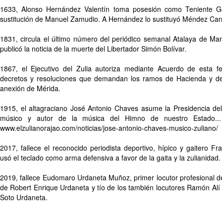
1633, Alonso Hernández Valentín toma posesión como Teniente 
sustitución de Manuel Zamudio. A Hernández lo sustituyó Méndez Car
1831, circula el último número del periódico semanal Atalaya de Ma
publicó la noticia de la muerte del Libertador Simón Bolívar.
1867, el Ejecutivo del Zulia autoriza mediante Acuerdo de esta fe
decretos y resoluciones que demandan los ramos de Hacienda y d
anexión de Mérida.
1915, el altagraciano José Antonio Chaves asume la Presidencia de
músico y autor de la música del Himno de nuestro Estado
www.elzulianorajao.com/noticias/jose-antonio-chaves-musico-zuliano/
2017, fallece el reconocido periodista deportivo, hípico y gaitero F
usó el teclado como arma defensiva a favor de la gaita y la zulianidad.
2019, fallece Eudomaro Urdaneta Muñoz, primer locutor profesional d
de Robert Enrique Urdaneta y tío de los también locutores Ramón Al
Soto Urdaneta.