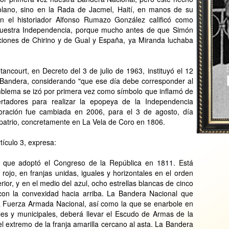
lano, sino en la Rada de Jacmel, Haití, en manos de su
n el historiador Alfonso Rumazo González calificó como
de nuestra Independencia, porque mucho antes de que Simón
ecciones de Chirino y de Gual y España, ya Miranda luchaba
ancourt, en Decreto del 3 de julio de 1963, instituyó el 12
Bandera, considerando "que ese día debe corresponder al
mblema se izó por primera vez como símbolo que inflamó de
ertadores para realizar la epopeya de la Independencia
oración fue cambiada en 2006, para el 3 de agosto, día
 patrio, concretamente en La Vela de Coro en 1806.
tículo 3, expresa:
a que adoptó el Congreso de la República en 1811. Está
 rojo, en franjas unidas, iguales y horizontales en el orden
ior, y en el medio del azul, ocho estrellas blancas de cinco
con la convexidad hacia arriba. La Bandera Nacional que
la Fuerza Armada Nacional, así como la que se enarbole en
tales y municipales, deberá llevar el Escudo de Armas de la
l extremo de la franja amarilla cercano al asta. La Bandera