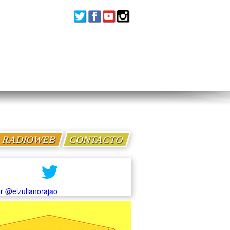
RADIOWEB
CONTACTO
r @elzulianorajao