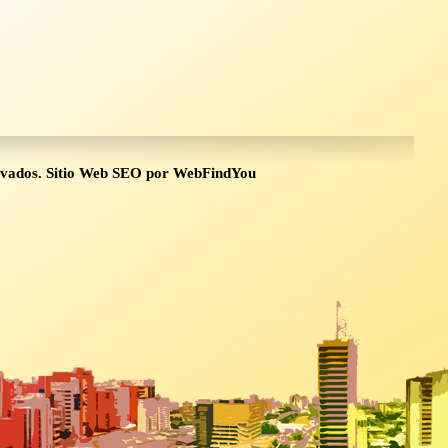
rvados.
Sitio Web SEO
por
WebFindYou