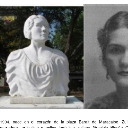
1904, nace en el corazón de la plaza Baralt de Maracaibo, Zulia,
narradora, articulista y activa feminista zuliana Graciela Rincón