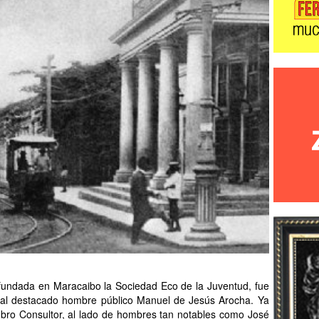
fundada en Maracaibo la Sociedad Eco de la Juventud, fue
al destacado hombre público Manuel de Jesús Arocha. Ya
ro Consultor, al lado de hombres tan notables como José