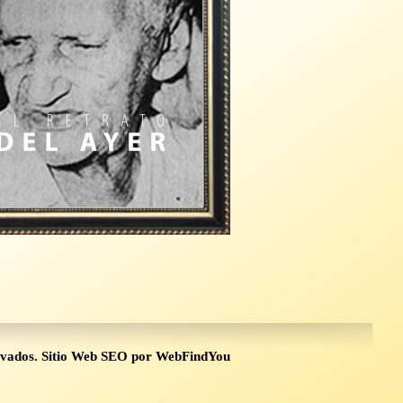
rvados.
Sitio Web SEO
por
WebFindYou