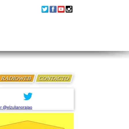
RADIOWEB
CONTACTO
r @elzulianorajao