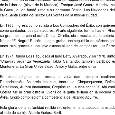
de la Libertad (plaza de la Muñeca), Enrique José Gotera Méndez, c
la Gaita", quien fundó junto a su hermano Benito, Los Navideños del
calle Santa Elena del sector Las Veritas de la misma ciudad.
En 1965, ingresa como solista a Los Compadres del Éxito, con quiene
como cantautor, Los patinadores. Al año siguiente, forma filas en Rin
su gran talento con el éxito China, Chinita, obra musical de la autoría
Néstor "El Negro" Rincón. Luego, graba una seguidilla de clásicos ga
años 70's, gracias a una llave exitosa al lado del compositor Luis Ferrer
En 1974, funda Los Fabulosos al lado Betty Alvarado, y en 1978, junt
"Chavín", organiza Venezuela Habla Cantando; también participó 
Montonera, La Gran Universidad, Amor y Gaita, entre otras.
En estas páginas con aroma a zulianidad, siempre exaltamos
Remodelación, Acuarela lacustre, Añoranza, Chiquinquireña, Refle
Catatumbo, Aurora diamantina, Crepúsculo, La vida continúa, Ahí est
Gotera fue la gran estrella juvenil de la gaita zuliana en la década 
Ávila, fungió como legítima competencia de Ricardo Aguirre.
Esta gloria de la zulianidad recibió recientemente la ciudadanía esta
al lado de su hijo Alberto Gotera Berti.