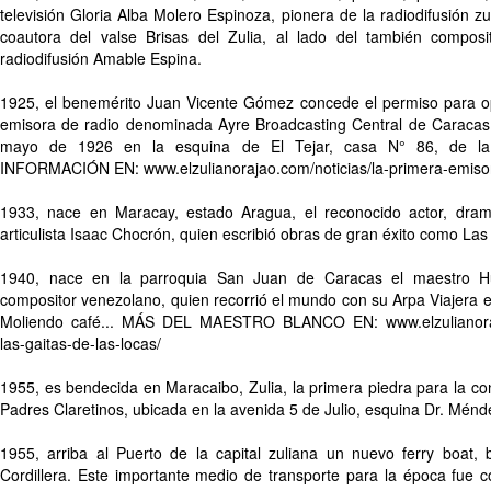
televisión Gloria Alba Molero Espinoza, pionera de la radiodifusión zu
coautora del valse Brisas del Zulia, al lado del también composit
radiodifusión Amable Espina.
1925, el benemérito Juan Vicente Gómez concede el permiso para op
emisora de radio denominada Ayre Broadcasting Central de Caracas, l
mayo de 1926 en la esquina de El Tejar, casa N° 86, de la 
INFORMACIÓN EN: www.elzulianorajao.com/noticias/la-primera-emiso
1933, nace en Maracay, estado Aragua, el reconocido actor, dramat
articulista Isaac Chocrón, quien escribió obras de gran éxito como La
1940, nace en la parroquia San Juan de Caracas el maestro H
compositor venezolano, quien recorrió el mundo con su Arpa Viajera e 
Moliendo café... MÁS DEL MAESTRO BLANCO EN: www.elzulianorajao
las-gaitas-de-las-locas/
1955, es bendecida en Maracaibo, Zulia, la primera piedra para la cons
Padres Claretinos, ubicada en la avenida 5 de Julio, esquina Dr. Ménd
1955, arriba al Puerto de la capital zuliana un nuevo ferry boat,
Cordillera. Este importante medio de transporte para la época fue co