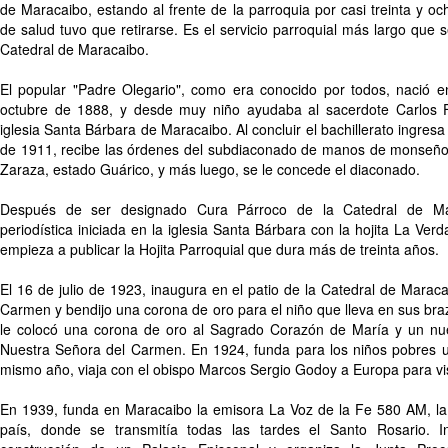
de Maracaibo, estando al frente de la parroquia por casi treinta y 
de salud tuvo que retirarse. Es el servicio parroquial más largo que se
Catedral de Maracaibo.
El popular "Padre Olegario", como era conocido por todos, nació e
octubre de 1888, y desde muy niño ayudaba al sacerdote Carlos F
iglesia Santa Bárbara de Maracaibo. Al concluir el bachillerato ingresa 
de 1911, recibe las órdenes del subdiaconado de manos de monseñor
Zaraza, estado Guárico, y más luego, se le concede el diaconado.
Después de ser designado Cura Párroco de la Catedral de Mar
periodística iniciada en la iglesia Santa Bárbara con la hojita La Ver
empieza a publicar la Hojita Parroquial que dura más de treinta años.
El 16 de julio de 1923, inaugura en el patio de la Catedral de Maraca
Carmen y bendijo una corona de oro para el niño que lleva en sus br
le colocó una corona de oro al Sagrado Corazón de María y un nu
Nuestra Señora del Carmen. En 1924, funda para los niños pobres u
mismo año, viaja con el obispo Marcos Sergio Godoy a Europa para vis
En 1939, funda en Maracaibo la emisora La Voz de la Fe 580 AM, la 
país, donde se transmitía todas las tardes el Santo Rosario. 