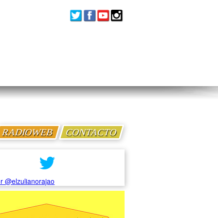
RADIOWEB
CONTACTO
r @elzulianorajao