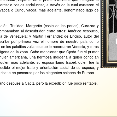
es" o "viajes andaluces", a través de la cual avistaron el
ivacoa o Cunquivacoa, más adelante, denominado lago de
Colón: Trinidad, Margarita (costa de las perlas), Curazao y
ompañaban al descubridor, entre otros: Américo Vespucio,
a de Venezuela; y Martín Fernández de Enciso, autor del
scribe por primera vez el nombre de nuestro país como
en los palafitos zulianos que le recordaron Venecia, y otros
dígena de la zona. Cabe mencionar que Ojeda fue el primer
mujer americana, una hermosa indígena a quien conocían
 quien más adelante, su esposo llamó Isabel, quien fue la
ecibió el mejor trato y orientación social de su esposo, y
ericana en pasearse por los elegantes salones de Europa.
ño después a Cádiz, pero la expedición fue poco rentable.