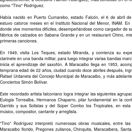
como "Tino" Rodríguez.
Había nacido en Puerto Cumarebo, estado Falcón, el 6 de abril de 
estuvo catorce meses en el Instituto Nacional del Menor, INAM. En
donde vive momentos difíciles, desempeñándose como cargador de sa
fábrica de calzados en Sabana Grande y en un restaurant Chino, mien
primeras canciones.
En 1949, visita Los Teques, estado Miranda, y comienza su expe
clarinete en una banda militar, para luego integrar varias bandas marc
inicia el aprendizaje del saxofón. A Maracaibo llega en 1953, acom
temprana edad de 22 años, ciudad cuando doce abriles después, ing
Rafael Urdaneta del Concejo Municipal de Maracaibo, y más adelante
Conciertos Simón Bolívar.
Este recordado artista falconiano logra integrar las siguientes agrupa
Eulogia Torrealba, Hermanos Chaparro, pilar fundamental en la con
Garrido y sus Solistas y del Súper Combo los Tropicales, en es
músico, compositor, cantante y arreglista.
"Tino" Rodríguez interpretó numerosas obras musicales, entre las
Maracaibo florido, Pregones zulianos, Chinquita, Maracaibera, San