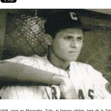
1928, nace en Maracaibo, Zulia, el famoso pitcher José de la Trin