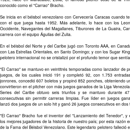
conocido como el "Carrao" Bracho.
Se inicia en el béisbol venezolano con Cervecería Caracas cuando t
con el que juega hasta 1952. Más adelante, lo hace con los Leo
Occidente, Navegantes del Magallanes, Tiburones de La Guaira, Card
carrera con el equipo Águilas del Zulia.
En el béisbol del Norte y del Caribe jugó con Toronto AAA, en Canad
con Las Estrellas Orientales, en Santo Domingo; y con los Sugar Kin
pelotero internacional no se cristalizó por el profundo temor que sentía
"El Carrao" se mantuvo en veintitrés temporadas como lanzador de pr
juegos, de los cuales inició 191 y completó 92, con 1.753 entradas
jonrones, concedió 607 boletos y propinó 852 ponches, obteniendo un 
convirtieron en el pitcher con más juegos ganados de la Liga Venezola
Series del Caribe obtuvo seis triunfos y se mantuvo durante 47
consecutivas sin permitir carreras limpias. Fue líder en juegos ga
lanzó dos juegos de un solo hit y ganó 26 juegos consecutivos en dos
"El Carrao" Bracho fue el inventor del "Lanzamiento del Tenedor", 
los mejores jugadores de la historia de nuestro país; por esta razón e
de la Fama del Béisbol Venezolano. Este legendario pelotero falleció e