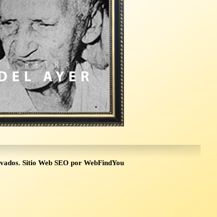
rvados.
Sitio Web SEO
por
WebFindYou