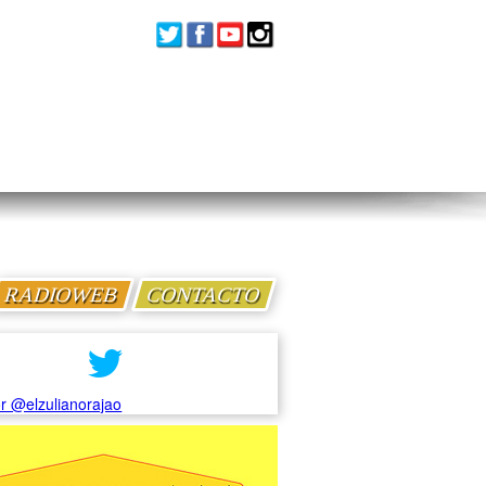
RADIOWEB
CONTACTO
r @elzulianorajao