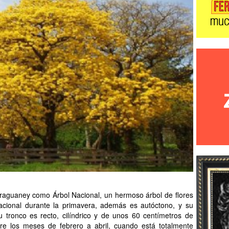
araguaney como Árbol Nacional, un hermoso árbol de flores
acional durante la primavera, además es autóctono, y su
su tronco es recto, cilíndrico y de unos 60 centímetros de
tre los meses de febrero a abril, cuando está totalmente