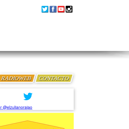
RADIOWEB
CONTACTO
r @elzulianorajao