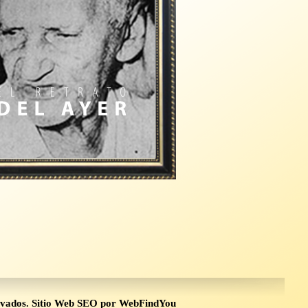
rvados.
Sitio Web SEO
por
WebFindYou