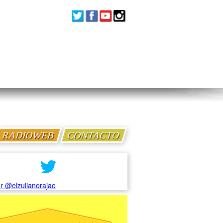
RADIOWEB
CONTACTO
r @elzulianorajao