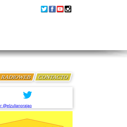
RADIOWEB
CONTACTO
r @elzulianorajao