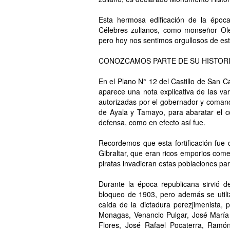
Esta hermosa edificación de la époc
Célebres zulianos, como monseñor Olega
pero hoy nos sentimos orgullosos de est
CONOZCAMOS PARTE DE SU HISTOR
En el Plano N° 12 del Castillo de San C
aparece una nota explicativa de las var
autorizadas por el gobernador y comand
de Ayala y Tamayo, para abaratar el c
defensa, como en efecto así fue.
Recordemos que esta fortificación fue 
Gibraltar, que eran ricos emporios comer
piratas invadieran estas poblaciones pa
Durante la época republicana sirvió 
bloqueo de 1903, pero además se utiliz
caída de la dictadura perezjimenista,
Monagas, Venancio Pulgar, José María
Flores, José Rafael Pocaterra, Ramón