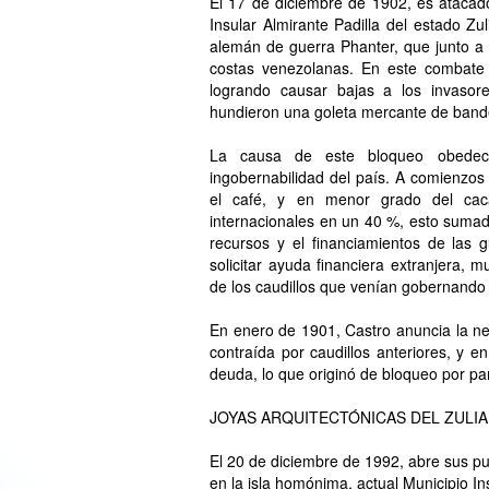
El 17 de diciembre de 1902, es atacado 
Insular Almirante Padilla del estado Zu
alemán de guerra Phanter, que junto a 
costas venezolanas. En este combate 
logrando causar bajas a los invasore
hundieron una goleta mercante de band
La causa de este bloqueo obedec
ingobernabilidad del país. A comienzos
el café, y en menor grado del cac
internacionales en un 40 %, esto sumado 
recursos y el financiamientos de las 
solicitar ayuda financiera extranjera, m
de los caudillos que venían gobernando 
En enero de 1901, Castro anuncia la n
contraída por caudillos anteriores, y e
deuda, lo que originó de bloqueo por pa
JOYAS ARQUITECTÓNICAS DEL ZULIA
El 20 de diciembre de 1992, abre sus pue
en la isla homónima, actual Municipio Ins