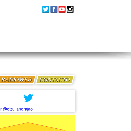
RADIOWEB
CONTACTO
r @elzulianorajao