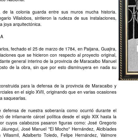
a de la colonia guarda entre sus muros mucha historia.
rio Villalobos, sintieron la rudeza de sus instalaciones,
a joya arquitectónica.
IA
arlos, fechado el 25 de marzo de 1784, en Paijana, Guajira,
iaciones que se hicieron con respecto al proyecto original,
ante general interino de la provincia de Maracaibo Manuel
osto de la obra, sin que por esto disminuyera en nada su
construida para la defensa de la provincia de Maracaibo y
ciales en el siglo XVII, originando que en varias ocasiones
ra saquearlas.
de defensa de nuestra soberanía como ocurrió durante el
ó de infamante cárcel política desde el siglo XIX hasta la
 por cuyos calabozos pasaron figuras como: José Gregorio
 Jáuregui, José Manuel "El Mocho" Hernández, Alcibíades
 Villasmil, Adalberto Toledo, Felipe Hernández, Valmore