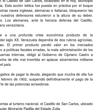
el Castillo de San Carlos, localizado en el hoy, Municipio
lia. Esta acción bélica fue puesta en práctica por el buque
otras naves inglesas, alemanas e italianas, bloquearon las
nuestros defensores estuvieron a la altura de su deber,
s. Los alemanes, ante la heroica defensa del Castillo,
era venezolana.
e a una profunda crisis económica producto de la
 del siglo XX, Venezuela dependía de dos rubros agrícolas,
ao. El primer producto perdió valor en los mercados
a políticas fiscales erradas, la mala administración de los
guerras internas, obligó al Gobierno de Cipriano Castro a
ucha de ella mal invertida en aplacar alzamientos militares
el país.
egativa de pagar la deuda, alegando que mucha de ella fue
n febrero de 1902, suspendió definitivamente el pago de la
rte de las potencias acreedoras.
rtas al turismo nacional, el Castillo de San Carlos, ubicado
ular Almirante Padilla del Estado Zulia.