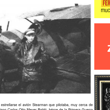
 estrellarse el avión Stearman que pilotaba, muy cerca de
liano Carlos Otto Meyer Baldó, héroe de la Primera Guerra