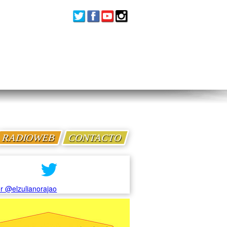
RADIOWEB
CONTACTO
r @elzulianorajao