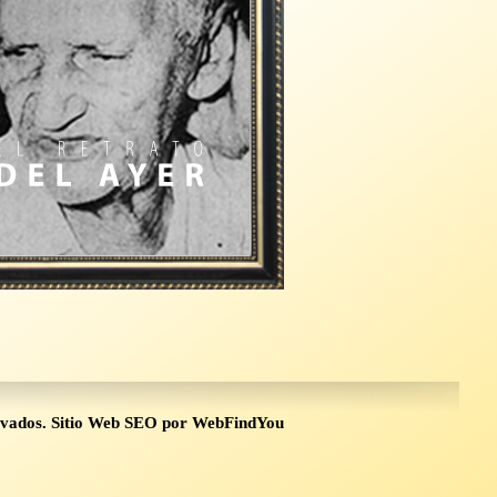
rvados.
Sitio Web SEO
por
WebFindYou