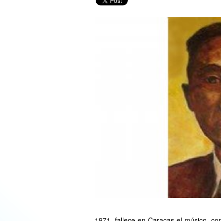
1971, fallece en Caracas el músico, com