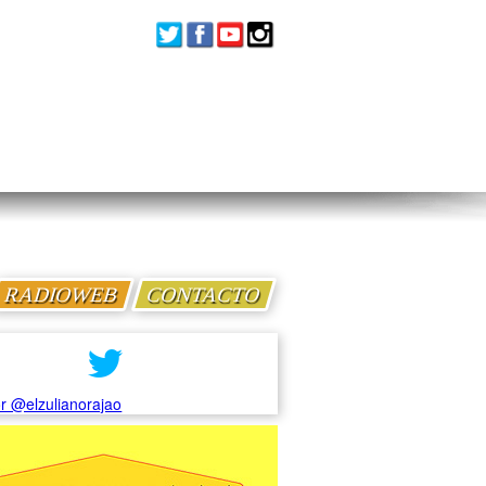
RADIOWEB
CONTACTO
r @elzulianorajao