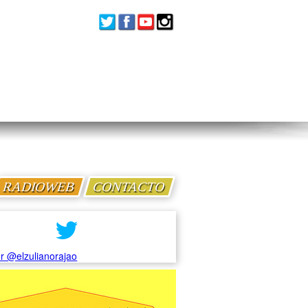
RADIOWEB
CONTACTO
r @elzulianorajao