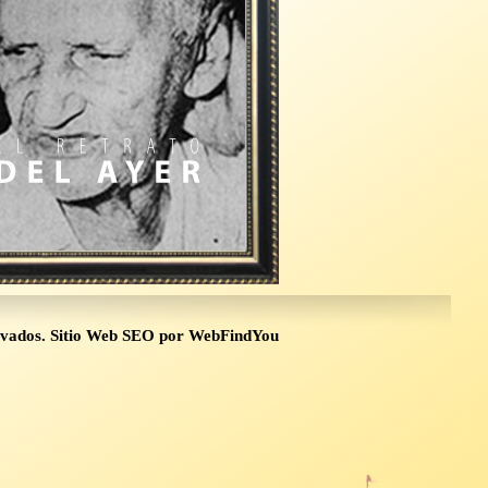
rvados.
Sitio Web SEO
por
WebFindYou