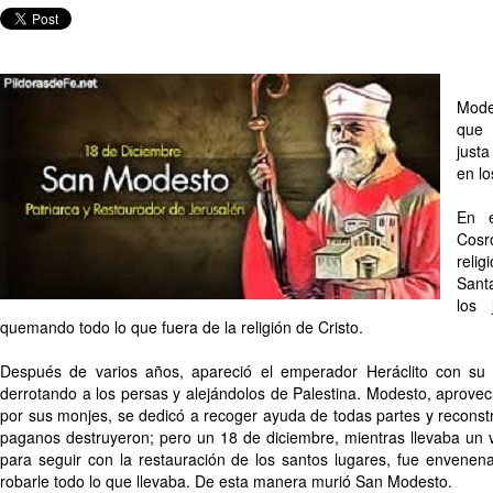
Mode
que 
just
en lo
En e
Cosr
relig
Sant
los 
quemando todo lo que fuera de la religión de Cristo.
Después de varios años, apareció el emperador Heráclito con su 
derrotando a los persas y alejándolos de Palestina. Modesto, aprov
por sus monjes, se dedicó a recoger ayuda de todas partes y reconstr
paganos destruyeron; pero un 18 de diciembre, mientras llevaba un
para seguir con la restauración de los santos lugares, fue envene
robarle todo lo que llevaba. De esta manera murió San Modesto.