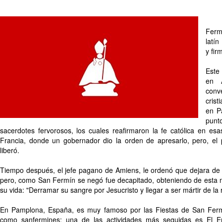
Ferm
latín
y fir
Este
en A
conv
cris
en P
pun
sacerdotes fervorosos, los cuales reafirmaron la fe católica en esa
Francia, donde un gobernador dio la orden de apresarlo, pero, el p
liberó.
Tiempo después, el jefe pagano de Amiens, le ordenó que dejara de pr
pero, como San Fermín se negó fue decapitado, obteniendo de esta 
su vida: "Derramar su sangre por Jesucristo y llegar a ser mártir de la r
En Pamplona, España, es muy famoso por las Fiestas de San Ferm
como sanfermines; una de las actividades más seguidas es El En