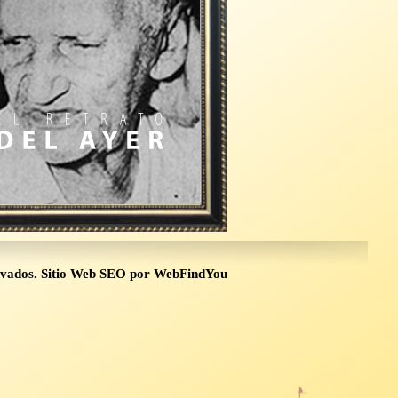
rvados.
Sitio Web SEO
por
WebFindYou