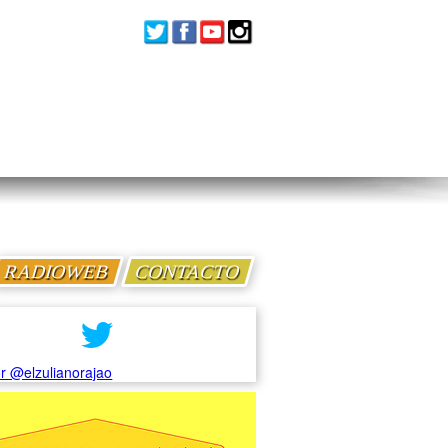
RADIOWEB
CONTACTO
r @elzulianorajao