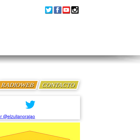
RADIOWEB
CONTACTO
r @elzulianorajao