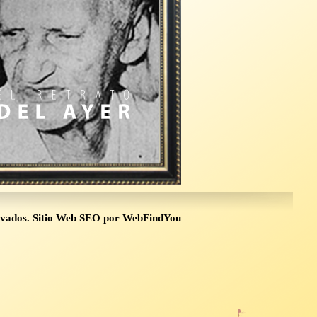
rvados.
Sitio Web SEO
por
WebFindYou