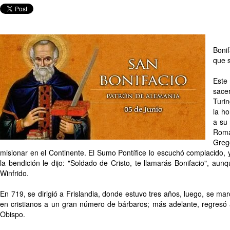
Boni
que s
Est
sace
Turi
la h
a su 
Roma
Greg
misionar en el Continente. El Sumo Pontífice lo escuchó complacido,
la bendición le dijo: "Soldado de Cristo, te llamarás Bonifacio", a
Winfrido.
En 719, se dirigió a Frislandia, donde estuvo tres años, luego, se mar
en cristianos a un gran número de bárbaros; más adelante, regresó
Obispo.