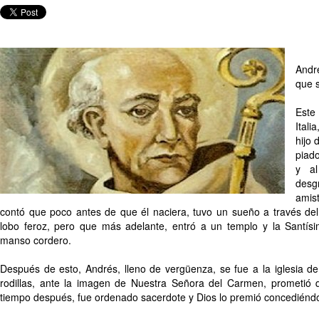
Andr
que si
Este
Ital
hijo
piado
y al
desg
amis
contó que poco antes de que él naciera, tuvo un sueño a través del 
lobo feroz, pero que más adelante, entró a un templo y la Santísi
manso cordero.
Después de esto, Andrés, lleno de vergüenza, se fue a la iglesia de
rodillas, ante la imagen de Nuestra Señora del Carmen, prometió 
tiempo después, fue ordenado sacerdote y Dios lo premió concediéndo